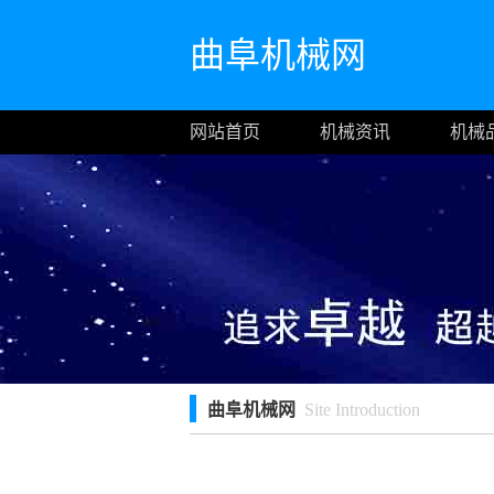
曲阜机械网
网站首页
机械资讯
机械
曲阜机械网
Site Introduction