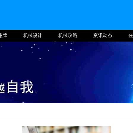
品牌
机械设计
机械攻略
资讯动态
在