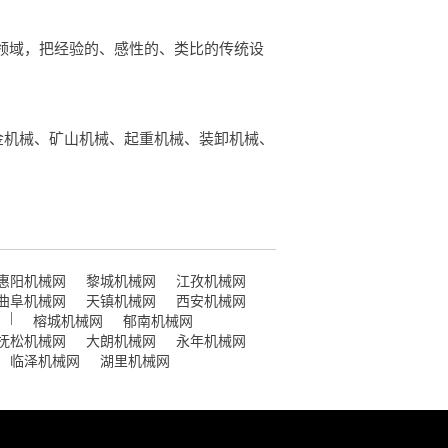
计领域，把经验的、感性的、类比的传统设
金机械、矿山机械、起重机械、装卸机械、
惠阳机械网
黎城机械网
江孜机械网
曲阜机械网
天镇机械网
西安机械网
|
榕城机械网
郁南机械网
抚松机械网
大朗机械网
永年机械网
临泽机械网
湖里机械网